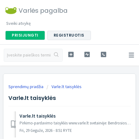
Varlės pagalba
Sveiki atvykę
PRISIJUNGTI
REGISTRUOTIS
Sprendimų pradžia
Varle.lt taisyklės
Varle.lt taisyklės
Varle.lt taisyklės
Pirkimo-pardavimo taisyklės www.varle.lt svetainėje: Bendrosios nuostatos 1) Šios prekių pirkimo–pardavimo sutarties (sandorio) sąlygos (toliau – „Taisykl...
Fri, 29 Gegužė, 2026 - 8:51 RYTE